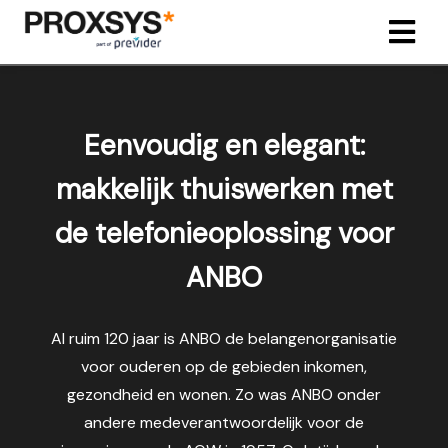
ngen
Eenvoudig en elegant:
 policy
makkelijk thuiswerken met
de telefonieoplossing voor
oneel
onele
ANBO
s zijn
kelijk om
Al ruim 120 jaar is ANBO de belangenorganisatie
bsite te
ken. Ze
voor ouderen op de gebieden inkomen,
 gebruikt
gezondheid en wonen. Zo was ANBO onder
asisfuncties
andere medeverantwoordelijk voor de
der deze