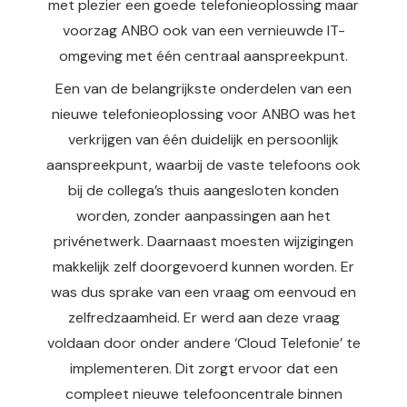
met plezier een goede telefonieoplossing maar
 op de
voorzag ANBO ook van een vernieuwde IT-
e. Hierdoor
omgeving met één centraal aanspreekpunt.
 website-
ren
Een van de belangrijkste onderdelen van een
nte
nieuwe telefonieoplossing voor ANBO was het
enties
verkrijgen van één duidelijk en persoonlijk
gebaseerd
aanspreekpunt, waarbij de vaste telefoons ook
 gedrag van
bij de collega’s thuis aangesloten konden
ezoeker.
worden, zonder aanpassingen aan het
privénetwerk. Daarnaast moesten wijzigingen
uren
makkelijk zelf doorgevoerd kunnen worden. Er
was dus sprake van een vraag om eenvoud en
zelfredzaamheid. Er werd aan deze vraag
voldaan door onder andere ‘Cloud Telefonie’ te
implementeren. Dit zorgt ervoor dat een
compleet nieuwe telefooncentrale binnen