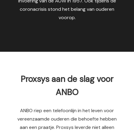
invoering van de AOW in 1957. Ook tijdens de
s kan de
coronacrisis stond het belang van ouderen
e niet
voorop.
oneren.
ieken
ische
s worden
kt om
em
tie te
elen over
Proxsys aan de slag voor
drag van
zoeker op
ANBO
site.
ing
ANBO riep een telefoonlijn in het leven voor
ingcookies
vereenzaamde ouderen die behoefte hebben
 gebruikt
aan een praatje. Proxsys leverde niet alleen
oekers te