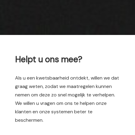
s kan de
e niet
oneren.
ieken
ische
s worden
kt om
Helpt u ons mee?
em
tie te
elen over
Als u een kwetsbaarheid ontdekt, willen we dat
drag van
graag weten, zodat we maatregelen kunnen
zoeker op
nemen om deze zo snel mogelijk te verhelpen.
site.
We willen u vragen om ons te helpen onze
ing
klanten en onze systemen beter te
ingcookies
beschermen.
 gebruikt
oekers te