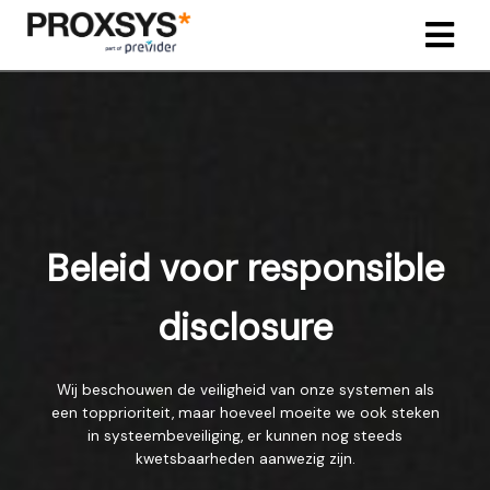
ngen
 policy
Beleid voor responsible
oneel
onele
disclosure
s zijn
kelijk om
bsite te
Wij beschouwen de veiligheid van onze systemen als
ken. Ze
een topprioriteit, maar hoeveel moeite we ook steken
 gebruikt
in systeembeveiliging, er kunnen nog steeds
asisfuncties
kwetsbaarheden aanwezig zijn.
der deze