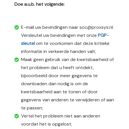
Doe a.u.b. het volgende:
 op de
e. Hierdoor
 website-
ren
E-mail uw bevindingen naar soc@proxsys.nl.
nte
Versleutel uw bevindingen met onze
PGP-
enties
sleutel
om te voorkomen dat deze kritieke
gebaseerd
informatie in verkeerde handen valt;
 gedrag van
Maak geen gebruik van de kwetsbaarheid of
ezoeker.
het probleem dat u heeft ontdekt,
bijvoorbeeld door meer gegevens te
uren
downloaden dan nodig is om de
kwetsbaarheid aan te tonen of door
gegevens van anderen te verwijderen of aan
te passen;
Vertel het probleem niet aan anderen
voordat het is opgelost;