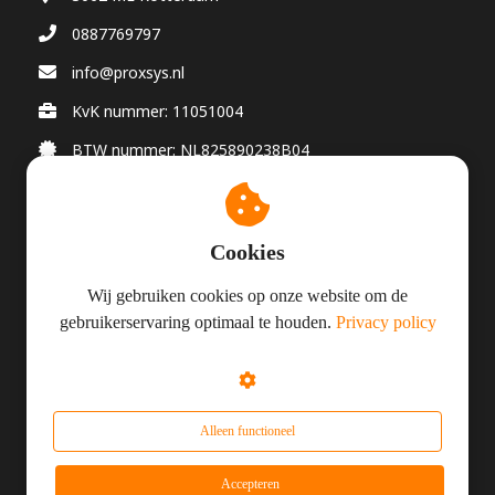
0887769797
info@proxsys.nl
KvK nummer: 11051004
BTW nummer: NL825890238B04
Cookies
© Proxsys 2026
Wij gebruiken cookies op onze website om de
gebruikerservaring optimaal te houden.
Privacy policy
Algemene Voorwaarden
Privacy
Responsible Disclosure
Alleen functioneel
Accepteren