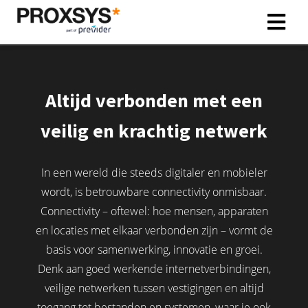
ngen
Altijd verbonden met een
 policy
veilig en krachtig netwerk
oneel
In een wereld die steeds digitaler en mobieler
onele
wordt, is betrouwbare connectivity onmisbaar.
s zijn
Connectivity – oftewel: hoe mensen, apparaten
kelijk om
en locaties met elkaar verbonden zijn – vormt de
bsite te
basis voor samenwerking, innovatie en groei.
ken. Ze
 gebruikt
Denk aan goed werkende internetverbindingen,
asisfuncties
veilige netwerken tussen vestigingen en altijd
der deze
toegang tot bestanden en systemen, waar je ook