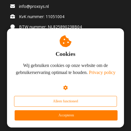
info@proxsys.nl
KvK nummer: 11051004
BTW nummer: NL825890238B04
Cookies
© Proxsys 2026
Wij gebruiken cookies op onze website om de
gebruikerservaring optimaal te houden.
Privacy policy
Algemene Voorwaarden
Privacy
Responsible Disclosure
Alleen functioneel
Accepteren