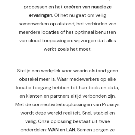
 op de
processen en het
creëren van naadloze
e. Hierdoor
ervaringen
. Of het nu gaat om veilig
 website-
samenwerken op afstand, het verbinden van
ren
meerdere locaties of het optimaal benutten
nte
van cloud toepassingen: wij zorgen dat alles
enties
werkt zoals het moet.
gebaseerd
 gedrag van
ezoeker.
Stel je een werkplek voor waarin afstand geen
obstakel meer is. Waar medewerkers op elke
uren
locatie toegang hebben tot hun tools en data,
en klanten en partners altijd verbonden zijn.
Met de connectiviteitsoplossingen van Proxsys
wordt deze wereld realiteit. Snel, stabiel en
veilig. Onze oplossing bestaat uit twee
onderdelen:
WAN en LAN
. Samen zorgen ze