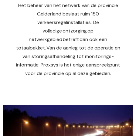
Het beheer van het netwerk van de provincie
 op de
e. Hierdoor
Gelderland beslaat ruim 150
 website-
verkeersregelinstallaties. De
ren
volledige ontzorging op
nte
netwerkgebied betreft dan ook een
enties
totaalpakket. Van de aanleg tot de operatie en
gebaseerd
van storingsafhandeling tot monitorings­
 gedrag van
ezoeker.
informatie: Proxsys is het enige aanspreekpunt
voor de provincie op al deze gebieden.
uren