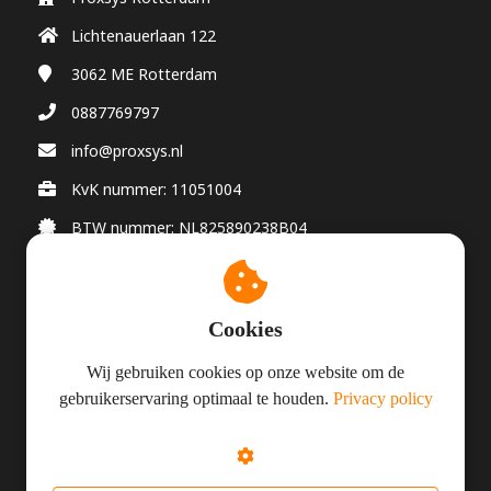
Lichtenauerlaan 122
3062 ME
Rotterdam
0887769797
info@proxsys.nl
KvK nummer: 11051004
BTW nummer: NL825890238B04
Cookies
© Proxsys 2026
Wij gebruiken cookies op onze website om de
gebruikerservaring optimaal te houden.
Privacy policy
Algemene Voorwaarden
Privacy
Responsible Disclosure