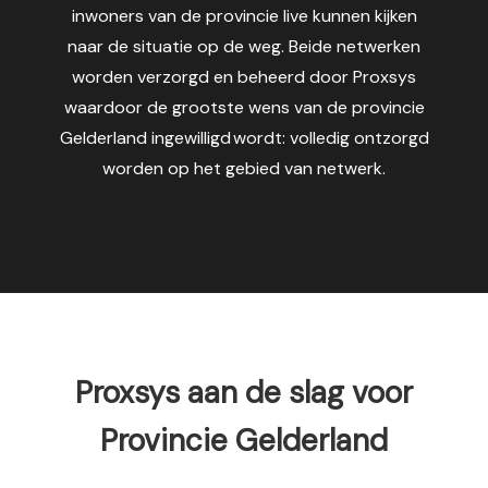
s kan de
inwoners van de provincie live kunnen kijken
e niet
naar de situatie op de weg. Beide netwerken
oneren.
worden verzorgd en beheerd door Proxsys
waardoor de grootste wens van de provincie
ieken
Gelderland ingewilligd wordt: volledig ontzorgd
ische
worden op het gebied van netwerk.
s worden
kt om
em
tie te
elen over
drag van
zoeker op
site.
Proxsys aan de slag voor
ing
ingcookies
Provincie Gelderland
 gebruikt
oekers te