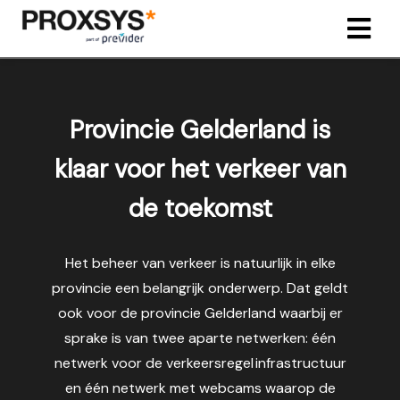
ngen
Provincie Gelderland is
 policy
klaar voor het verkeer van
de toekomst
oneel
onele
s zijn
Het beheer van verkeer is natuurlijk in elke
kelijk om
provincie een belangrijk onderwerp. Dat geldt
bsite te
ook voor de provincie Gelderland waarbij er
ken. Ze
sprake is van twee aparte netwerken: één
 gebruikt
netwerk voor de verkeersregel infrastructuur
asisfuncties
en één netwerk met webcams waarop de
der deze