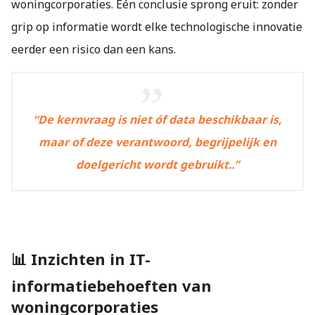
woningcorporaties. Eén conclusie sprong eruit: zonder
 op de
grip op informatie wordt elke technologische innovatie
e. Hierdoor
 website-
eerder een risico dan een kans.
ren
nte
enties
gebaseerd
“De kernvraag is niet óf data beschikbaar is,
 gedrag van
maar of deze verantwoord, begrijpelijk en
ezoeker.
doelgericht wordt gebruikt..”
uren
📊 
Inzichten in IT-
informatiebehoeften van
woningcorporaties