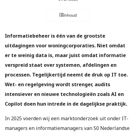
s kan de
e niet
Inhoud
oneren.
ieken
Informatiebeheer is één van de grootste
ische
uitdagingen voor woningcorporaties. Niet omdat
s worden
kt om
er te weinig data is, maar juist omdat informatie
em
verspreid staat over systemen, afdelingen en
tie te
processen. Tegelijkertijd neemt de druk op IT toe.
elen over
drag van
Wet- en regelgeving wordt strenger, audits
zoeker op
intensiever en nieuwe technologieën zoals AI en
site.
Copilot doen hun intrede in de dagelijkse praktijk.
ing
In 2025 voerden wij een marktonderzoek uit onder IT-
ingcookies
 gebruikt
managers en informatiemanagers van 50 Nederlandse
oekers te