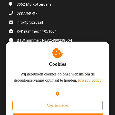
3062 ME
Rotterdam
0887769797
info@proxsys.nl
KvK nummer: 11051004
BTW nummer: NL825890238B04
Cookies
© Proxsys 2026
Wij gebruiken cookies op onze website om de
gebruikerservaring optimaal te houden.
Privacy policy
Algemene Voorwaarden
Privacy
Responsible Disclosure
Alleen functioneel